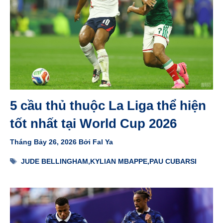
5 cầu thủ thuộc La Liga thể hiện
tốt nhất tại World Cup 2026
Tháng Bảy 26, 2026
Bởi
Fal Ya
Thẻ
JUDE BELLINGHAM
,
KYLIAN MBAPPE
,
PAU CUBARSI