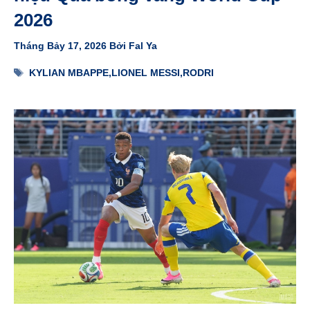
2026
Tháng Bảy 17, 2026
Bởi
Fal Ya
Thẻ
KYLIAN MBAPPE
,
LIONEL MESSI
,
RODRI