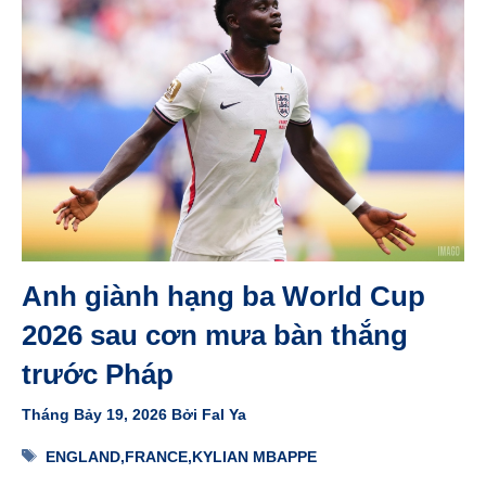
Anh giành hạng ba World Cup
2026 sau cơn mưa bàn thắng
trước Pháp
Tháng Bảy 19, 2026
Bởi
Fal Ya
Thẻ
ENGLAND
,
FRANCE
,
KYLIAN MBAPPE