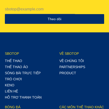
Theo dõi
SBOTOP
VỀ SBOTOP
THỂ THAO
VỀ CHÚNG TÔI
THỂ THAO ẢO
PARTNERSHIPS
SÒNG BÀI TRỰC TIẾP
PRODUCT
TRÒ CHƠI
KENO
LIÊN HỆ
HỖ TRỢ THANH TOÁN
BÓNG ĐÁ
CÁC MÔN THỂ THAO KHÁC