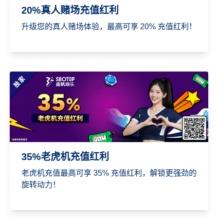
20%真人赌场充值红利
升级您的真人赌场体验，最高可享 20% 充值红利！
35%老虎机充值红利
老虎机充值最高可享 35% 充值红利，解锁更强劲的
旋转动力！