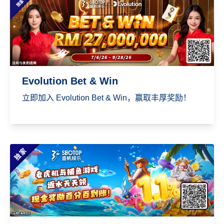
Evolution Bet & Win
立即加入 Evolution Bet & Win，赢取丰厚奖励！