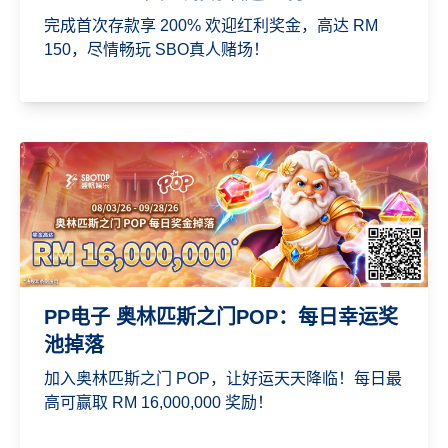
完成首次存款享 200% 欢迎红利奖金，高达 RM
150，尽情畅玩 SBO真人赌场！
PP电子 奥林匹斯之门POP：每日幸运奖
池掉落
加入奥林匹斯之门 POP，让好运天天降临！每日最
高可赢取 RM 16,000,000 奖励！