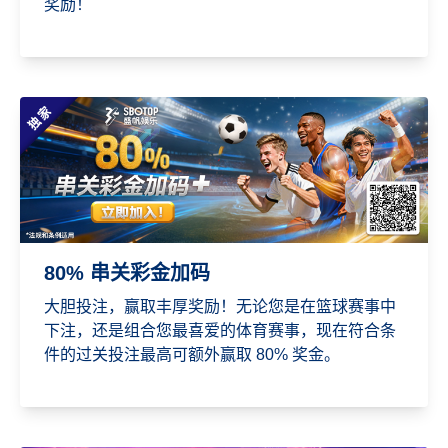
奖励！
80% 串关彩金加码
大胆投注，赢取丰厚奖励！无论您是在篮球赛事中
下注，还是组合您最喜爱的体育赛事，现在符合条
件的过关投注最高可额外赢取 80% 奖金。