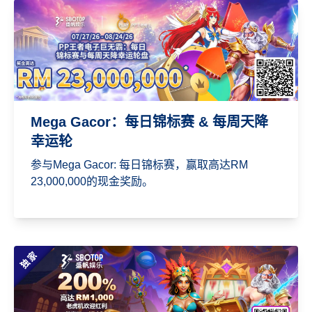
Mega Gacor：每日锦标赛 & 每周天降
幸运轮
参与Mega Gacor: 每日锦标赛，赢取高达RM
23,000,000的现金奖励。