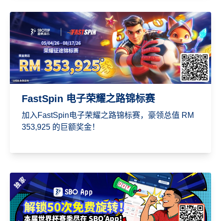
FastSpin 电子荣耀之路锦标赛
加入FastSpin电子荣耀之路锦标赛，豪领总值 RM
353,925 的巨额奖金！