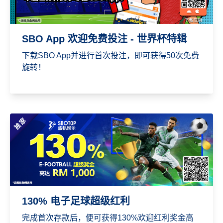
SBO App 欢迎免费投注 - 世界杯特辑
下载SBO App并进行首次投注，即可获得50次免费
旋转！
130% 电子足球超级红利
完成首次存款后，便可获得130%欢迎红利奖金高