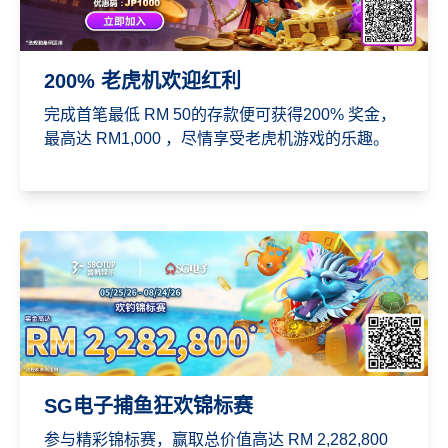
200% 老虎机欢迎红利
完成首笔最低 RM 50的存款便可获得200% 奖金，
最高达 RM1,000 ，尽情享受老虎机游戏的乐趣。
SG电子捕鱼狂欢锦标赛
参与精彩锦标赛，赢取总价值高达 RM 2,282,800